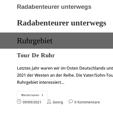
Zum
Radabenteurer unterwegs
Inhalt
springen
Radabenteurer unterwegs
Ruhrgebiet
Tour De Ruhr
Letztes Jahr waren wir im Osten Deutschlands unt
2021 der Westen an der Reihe. Die Vater/Sohn-To
Ruhrgebiet interessiert…
Tour
Weiterlesen
De
Beitrag
Beitrags-
Beitrags-
09/09/2021
Ruhr
Georg
0 Kommentare
veröffentlicht:
Autor:
Kommentare: